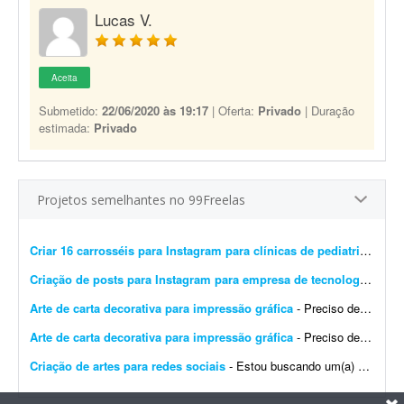
Lucas V.
Aceita
Submetido:
22/06/2020 às 19:17
| Oferta:
Privado
| Duração
estimada:
Privado
Projetos semelhantes no 99Freelas
Criar 16 carrosséis para Instagram para clínicas de pediatria
- Preci
Criação de posts para Instagram para empresa de tecnologia
- Esto
Arte de carta decorativa para impressão gráfica
- Preciso de um design para imprimir uma carta decorativa na gráfica. A arte deve ser editável em PDF, conforme exigido pela gráfica. Quero unir dois elementos: o lobo ficar&aac...
Arte de carta decorativa para impressão gráfica
- Preciso de um design para imprimir uma carta decorativa na gráfica. A arte deve ser editável em PDF, conforme exigido pela gráfica. Quero unir dois elementos: o lobo no cart&a...
Criação de artes para redes sociais
- Estou buscando um(a) designer para uma parceria de longo prazo na criação de artes para redes sociais. A demanda inicial será de: * 8 artes para o feed por mês; * Stori...