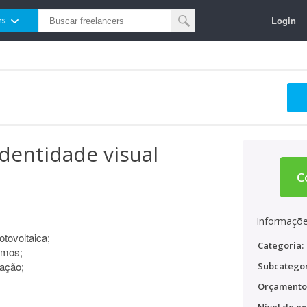
Login
rs
identidade visual
C
Informaçõe
tovoltaica;
Categoria:
imos;
ação;
Subcategor
Orçamento