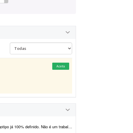
Aceita
lho de criação ou conceito - o logotipo, as cores, a tipogr...