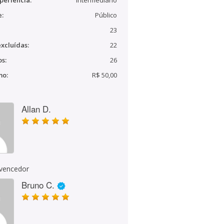
periência:
Intermediário
e:
Público
23
xcluídas:
22
s:
26
mo:
R$ 50,00
Allan D.
 vencedor
Bruno C.