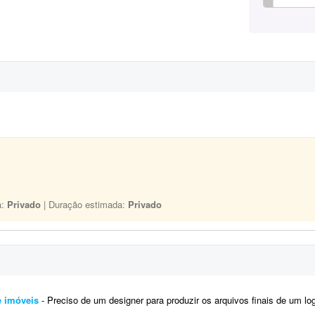
a:
Privado
| Duração estimada:
Privado
e imóveis
- Preciso de um designer para produzir os arquivos finais de um logotipo já 100% definido. Não é um traba