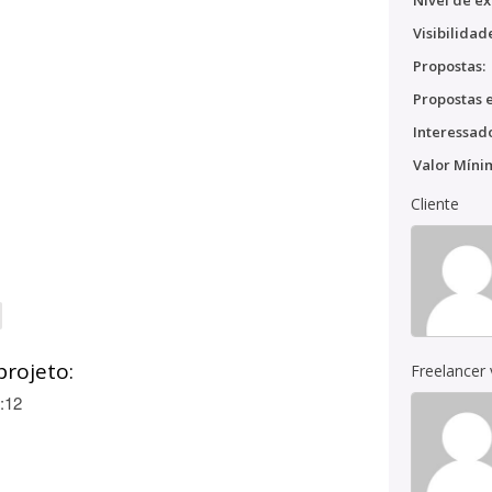
Nível de ex
Visibilidad
Propostas:
Propostas e
Interessado
Valor Míni
Cliente
projeto:
Freelancer
:12