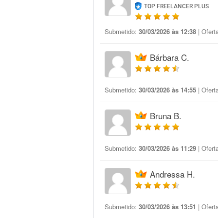
TOP FREELANCER PLUS
Submetido:
30/03/2026 às 12:38
| Ofert
Bárbara C.
Submetido:
30/03/2026 às 14:55
| Ofert
Bruna B.
Submetido:
30/03/2026 às 11:29
| Ofert
Andressa H.
Submetido:
30/03/2026 às 13:51
| Ofert