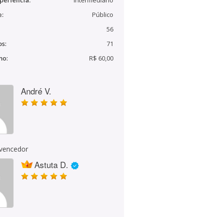
periência:
Intermediário
e:
Público
56
s:
71
mo:
R$ 60,00
André V.
 vencedor
Astuta D.