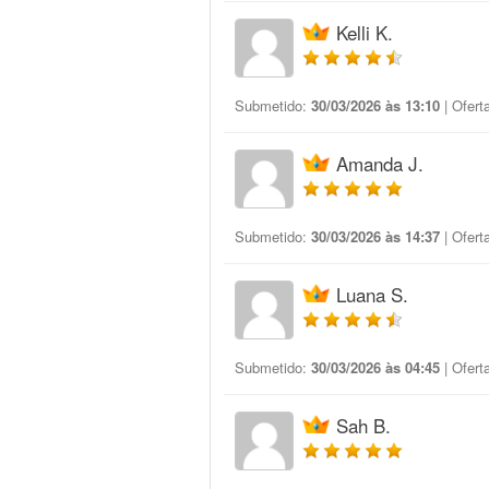
Kelli K.
Submetido:
30/03/2026 às 13:10
| Ofert
Amanda J.
Submetido:
30/03/2026 às 14:37
| Ofert
Luana S.
Submetido:
30/03/2026 às 04:45
| Ofert
Sah B.