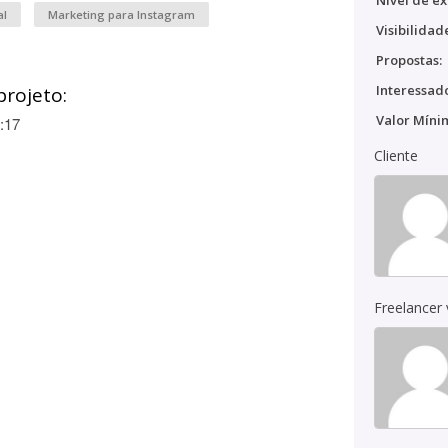
Nível de ex
al
Marketing para Instagram
Visibilidad
Propostas:
Interessado
projeto:
Valor Míni
:17
Cliente
Freelancer