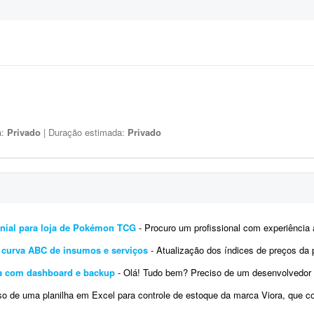
a:
Privado
| Duração estimada:
Privado
monial para loja de Pokémon TCG
- Procuro um profissional com experiência avançada em Excel (ou Google Sheets) para desenvolver
r curva ABC de insumos e serviços
- Atualização dos índices de preços da planilha anexa para 06/2026, visto 
ia com dashboard e backup
- Olá! Tudo bem? Preciso de um desenvolvedor de planilha Excel para sistema de gestão de barbearia.
e uma planilha em Excel para controle de estoque da marca Viora, que comercializa roupas fitness. Ela deve conter: * Cadastro 