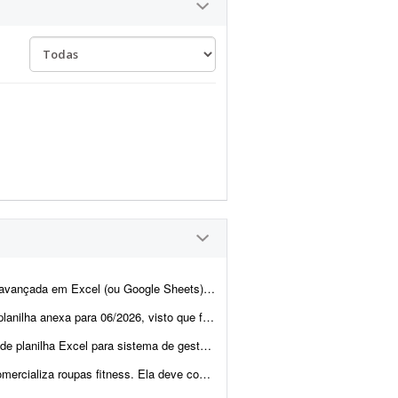
 uma planilha completa de gestão financeira e patrimonial para uma loja de Pok&eacut...
que foi feita em 11/2025 com os índices do período. Também é necess&a...
 ITENS OBRIGATÓRIOS: 1. ESTRUTURA: tabela inteligente que cresce automaticame...
de produtos com SKU. * Controle por cor e tamanho. * Cadastr...