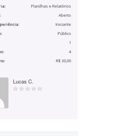
ia:
Planilhas e Relatórios
:
Aberto
periência:
Iniciante
e:
Público
1
s:
4
mo:
R$ 30,00
Lucas C.