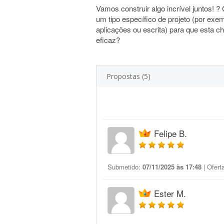
Vamos construir algo incrível juntos! 
um tipo específico de projeto (por exe
aplicações ou escrita) para que esta c
eficaz?
Propostas (5)
Felipe B.
Submetido:
07/11/2025 às 17:48
| Ofert
Ester M.