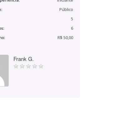
periência:
Iniciante
e:
Público
5
s:
6
mo:
R$ 50,00
Frank G.