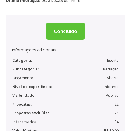
Última interação:
20/01/2023 às 16:15
Concluído
Informações adicionais
Categoria:
Escrita
Subcategoria:
Redação
Orçamento:
Aberto
Nível de experiência:
Iniciante
Visibilidade:
Público
Propostas:
22
Propostas excluídas:
21
Interessados:
34
Valor Mínimo:
R$ 30,00