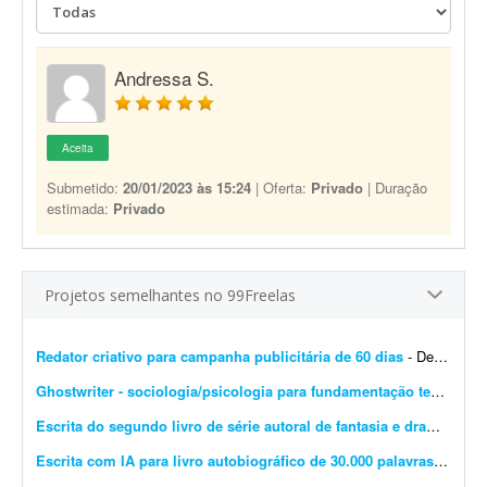
Andressa S.
Aceita
Submetido:
20/01/2023 às 15:24
| Oferta:
Privado
| Duração
estimada:
Privado
Projetos semelhantes no 99Freelas
Redator criativo para campanha publicitária de 60 dias
- Desenvolver supervisão editorial, definição de objetivos, escrita de títulos e blocos de texto e definição do estilo de campanha para uma campanha publicit...
Ghostwriter - sociologia/psicologia para fundamentação teórica
- I
Escrita do segundo livro de série autoral de fantasia e drama
- Esto
Escrita com IA para livro autobiográfico de 30.000 palavras
- A Edit