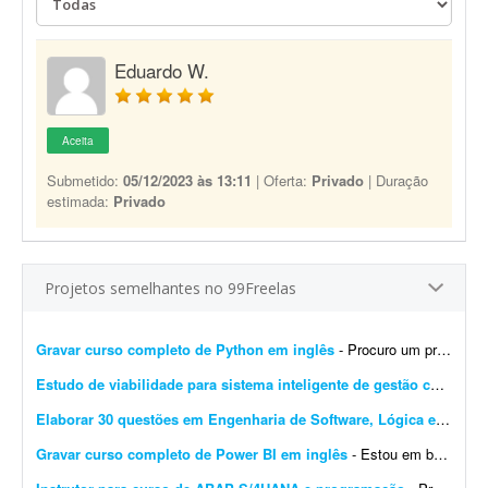
Eduardo W.
Aceita
Submetido:
05/12/2023 às 13:11
| Oferta:
Privado
| Duração
estimada:
Privado
Projetos semelhantes no 99Freelas
Gravar curso completo de Python em inglês
- Procuro um professor para gravar um curso completo de Python, do básico ao avançado, totalmente em inglês, com duração mínima de 10 horas. Requisitos: - Ex...
Estudo de viabilidade para sistema inteligente de gestão condominial
Elaborar 30 questões em Engenharia de Software, Lógica e IA
- Bus
Gravar curso completo de Power BI em inglês
- Estou em busca de um professor especialista em Power BI, com excelente fluência em inglês, para gravar um curso completo, do básico ao avançado, sobre o tema. Detalhes: -...