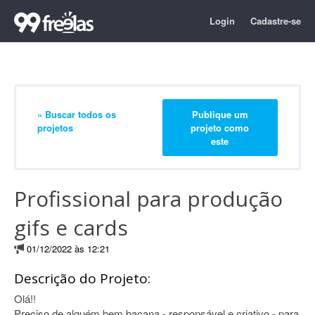
Login
Cadastre-se
« Buscar todos os
Publique um
projetos
projeto como
este
Profissional para produção
gifs e cards
01/12/2022 às 12:21
Descrição do Projeto:
Olá!!
Preciso de alguém bem bacana - responsável e criativo - para