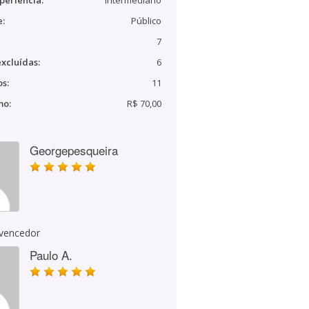
periência:
Intermediário
e:
Público
7
xcluídas:
6
s:
11
mo:
R$ 70,00
Georgepesqueira
 vencedor
Paulo A.