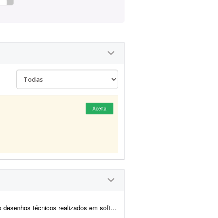
Aceita
ftwares de modelagem CAD/BIM. Você deverá entregar: * Rel...