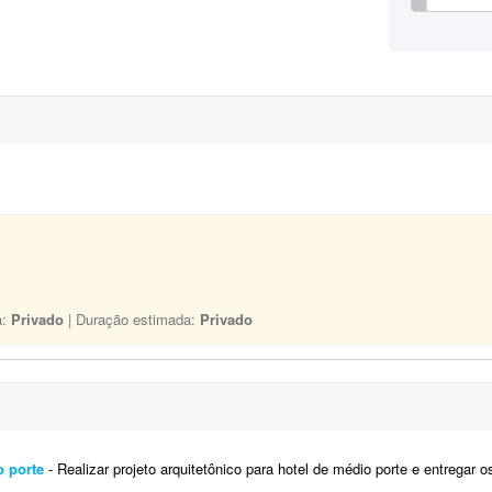
a:
Privado
| Duração estimada:
Privado
o porte
- Realizar projeto arquitetônico para hotel de médio porte e entregar os desenhos técnicos realizados em so