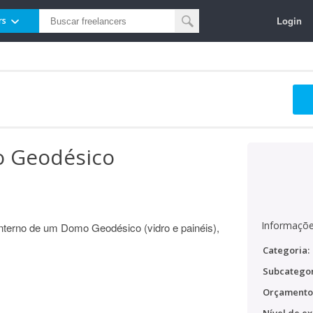
Login
rs
o Geodésico
Informaçõe
nterno de um Domo Geodésico (vidro e painéis),
Categoria:
Subcategor
Orçamento