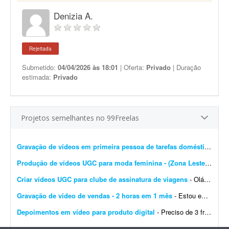
Denizia A.
Rejeitada
Submetido:
04/04/2026 às 18:01
| Oferta:
Privado
| Duração
estimada:
Privado
Projetos semelhantes no 99Freelas
Gravação de vídeos em primeira pessoa de tarefas domésticas
- Es
Produção de vídeos UGC para moda feminina - (Zona Leste de SP)
Criar vídeos UGC para clube de assinatura de viagens
- Olá! Tudo bem? Somos o Clube Férias Fácil, um clube de benefícios que ajuda as pessoas a viajarem mais por meio de uma assinatura. Os assinantes acumulam pontos todos o...
Gravação de vídeo de vendas - 2 horas em 1 mês
- Estou em busca de uma pessoa para gravar um vídeo de vendas, com carga total de aproximadamente 2 horas de gravação, distribuídas ao longo de 1 mês. O trabalho &ea...
Depoimentos em vídeo para produto digital
- Preciso de 3 freelas - 2 homens e 1 mulher para gravar depoimentos em vídeo (prova social) para produto digital. Depoimentos curtos de 20 a 30 segundos. Precisa ser natural; envio o roteiro....