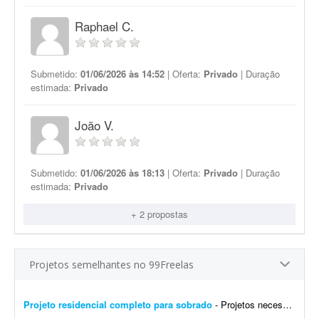
Raphael C.
Submetido:
01/06/2026 às 14:52
| Oferta:
Privado
| Duração
estimada:
Privado
João V.
Submetido:
01/06/2026 às 18:13
| Oferta:
Privado
| Duração
estimada:
Privado
+ 2 propostas
Projetos semelhantes no 99Freelas
Projeto residencial completo para sobrado
- Projetos necessários 1. Projeto arquitetônico / interiores - Estudo e desenvolvimento do layout; - Plantas, cortes e fachadas; - Definição de materiais e acabamentos; -...