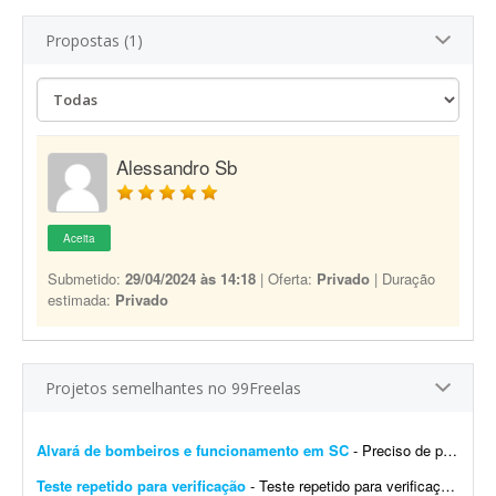
Propostas (1)
Alessandro Sb
Aceita
Submetido:
29/04/2024 às 14:18
| Oferta:
Privado
| Duração
estimada:
Privado
Projetos semelhantes no 99Freelas
Alvará de bombeiros e funcionamento em SC
- Preciso de profissional para fazer para mim o alvará de bombeiros e de funcionamento de uma empresa em SC, é uma sociedade de advocacia, já fiz a abertura da empresa e est&aacu...
Teste repetido para verificação
- Teste repetido para verificação do projeto. TesteTesteTesteTesteTesteTesteTesteTesteTesteTesteTesteTesteTesteTesteTesteTesteTesteTesteTesteTesteTesteTesteTesteTesteTesteTesteTesteTes...