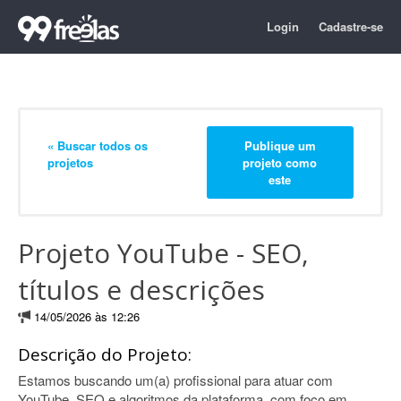
Login
Cadastre-se
« Buscar todos os
Publique um
projetos
projeto como
este
Projeto YouTube - SEO,
títulos e descrições
14/05/2026 às 12:26
Descrição do Projeto:
Estamos buscando um(a) profissional para atuar com
YouTube, SEO e algoritmos da plataforma, com foco em