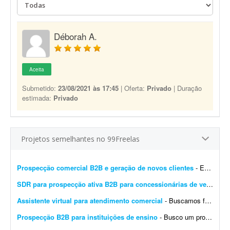
Déborah A.
Aceita
Submetido:
23/08/2021 às 17:45
| Oferta:
Privado
| Duração
estimada:
Privado
Projetos semelhantes no 99Freelas
Prospecção comercial B2B e geração de novos clientes
- Estamos buscando um profissional com perfil comercial para atuar em um projeto de prospecção e desenvolvimento de novas oportunidades B2B para a Guebly. O objetivo será identi...
SDR para prospecção ativa B2B para concessionárias de veículos
-
Assistente virtual para atendimento comercial
- Buscamos freelancer para realizar o atendimento de leads, com horário flexível. Os contatos chegarão através de nossas campanhas de marketing. O profissional não...
Prospecção B2B para instituições de ensino
- Busco um profissional freelancer com experiência em prospecção ativa e vendas consultivas B2B para entrar em contato com instituições de ensino. A lista de contat...