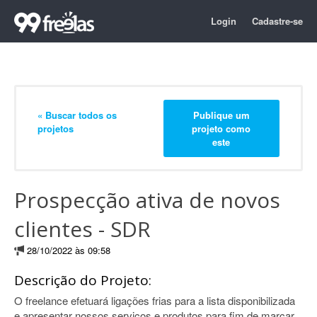
Login
Cadastre-se
« Buscar todos os
Publique um
projetos
projeto como
este
Prospecção ativa de novos
clientes - SDR
28/10/2022 às 09:58
Descrição do Projeto:
O freelance efetuará ligações frias para a lista disponibilizada
e apresentar nossos serviços e produtos para fim de marcar