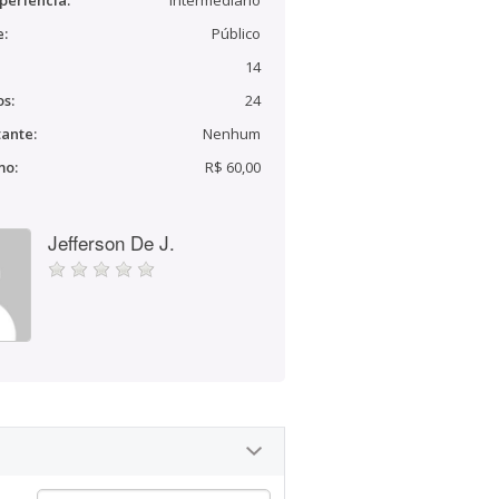
periência:
Intermediário
e:
Público
14
s:
24
ante:
Nenhum
mo:
R$ 60,00
Jefferson De J.