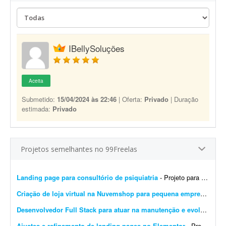
IBellySoluções
Aceita
Submetido:
15/04/2024 às 22:46
| Oferta:
Privado
| Duração
estimada:
Privado
Projetos semelhantes no 99Freelas
Landing page para consultório de psiquiatria
- Projeto para criação de landing page para consultório de psiquiatria. Escopo do projeto: Desenvolvimento completo da landing page. Design moderno, limpo e com foco em convers&...
Criação de loja virtual na Nuvemshop para pequena empresa
- Prec
Desenvolvedor Full Stack para atuar na manutenção e evolução de uma plataforma SaaS
Ajustes e refinamento de landing pages no Elementor
- Preciso de alguém para finalizar o desenvolvimento de 14 landing pages no Elementor. É um projeto rápido e de baixa complexidade. O cenário atual: As páginas j&...