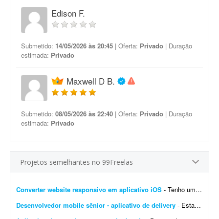
Edison F.
Submetido:
14/05/2026 às 20:45
| Oferta:
Privado
| Duração
estimada:
Privado
Maxwell D B.
Submetido:
08/05/2026 às 22:40
| Oferta:
Privado
| Duração
estimada:
Privado
Projetos semelhantes no 99Freelas
Converter website responsivo em aplicativo iOS
- Tenho um website responsivo e preciso transformá-lo em um aplicativo para iPhone, para poder publicá-lo na App Store.
Desenvolvedor mobile sênior - aplicativo de delivery
- Estamos iniciando o desenvolvimento de um aplicativo de delivery de grande porte e buscamos um profissional (ou pequena equipe) com experiência comprovada em projetos complexos. Requisitos o...