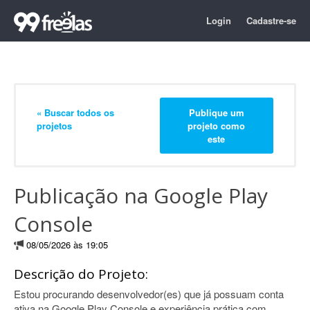
Login
Cadastre-se
« Buscar todos os
Publique um
projetos
projeto como
este
Publicação na Google Play
Console
08/05/2026 às 19:05
Descrição do Projeto:
Estou procurando desenvolvedor(es) que já possuam conta
ativa na Google Play Console e experiência prática com