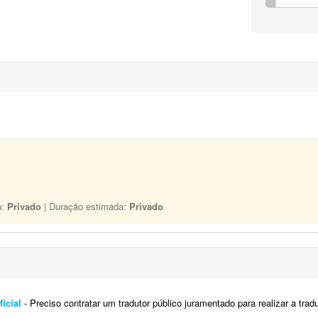
a:
Privado
| Duração estimada:
Privado
icial
- Preciso contratar um tradutor público juramentado para realizar a tradução oficial de um documento. O documen