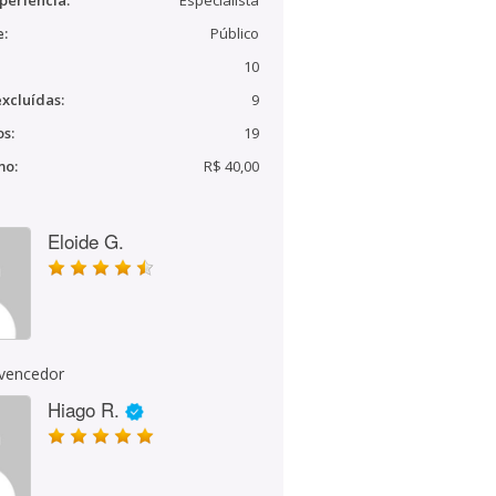
periência:
Especialista
e:
Público
10
xcluídas:
9
s:
19
mo:
R$ 40,00
Eloide G.
 vencedor
Hiago R.