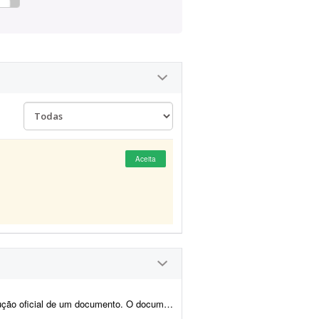
Aceita
to será utilizado para fins oficiais, portanto a tradu&cced...