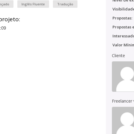
Nível de ex
ançado
Inglês Fluente
Tradução
Visibilidad
projeto:
Propostas:
Propostas e
:09
Interessado
Valor Míni
Cliente
Freelancer