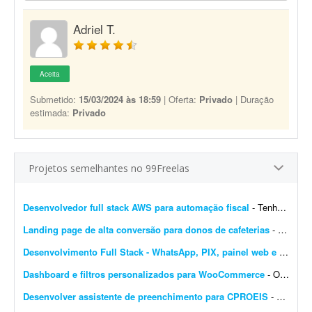
Adriel T.
Aceita
Submetido:
15/03/2024 às 18:59
| Oferta:
Privado
| Duração
estimada:
Privado
Projetos semelhantes no 99Freelas
Desenvolvedor full stack AWS para automação fiscal
- Tenho uma plataforma de automação fiscal rodando em AWS - ela pega os dados do sistema do cliente, calcula os impostos e emite a nota fiscal automaticamente. Preciso de alguém...
Landing page de alta conversão para donos de cafeterias
- Sou gestor de tráfego especializado em cafeterias e cafés e preciso de uma landing page de alta conversão para captar leads (donos de cafeterias) que chegam pelos meus an&uacut...
Desenvolvimento Full Stack - WhatsApp, PIX, painel web e automação
Dashboard e filtros personalizados para WooCommerce
- Olá pessoal, Preciso transformar o dashboard padrão do WooCommerce em um painel diferenciado para clientes e vendedores; procuro solução via plugin ou via código...
Desenvolver assistente de preenchimento para CPROEIS
- Buscamos um desenvolvedor experiente para criar uma solução de automação assistida para o processo de preenchimento de dados no sistema CPROEIS. O objetivo principal &ea...