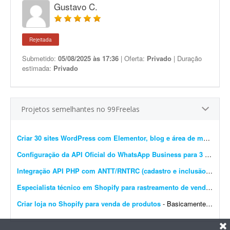
Gustavo C.
Rejeitada
Submetido:
05/08/2025 às 17:36
| Oferta:
Privado
| Duração
estimada:
Privado
Projetos semelhantes no 99Freelas
Criar 30 sites WordPress com Elementor, blog e área de membros
Configuração da API Oficial do WhatsApp Business para 3 instâncias
Integração API PHP com ANTT/RNTRC (cadastro e inclusão)
- Prec
Especialista técnico em Shopify para rastreamento de vendas e Meta Pixel
Criar loja no Shopify para venda de produtos
- Basicamente, quero que o site seja construído do zero e configurado no Shopify para venda de produtos. O carrinho de compras deve ter upsell. O produto deve ser configurado com variantes: a...