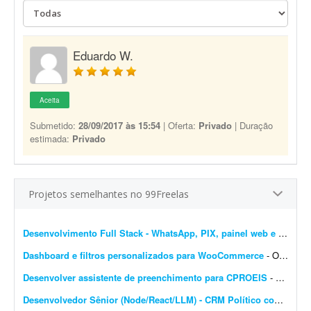
Eduardo W.
Aceita
Submetido:
28/09/2017 às 15:54
| Oferta:
Privado
| Duração
estimada:
Privado
Projetos semelhantes no 99Freelas
Desenvolvimento Full Stack - WhatsApp, PIX, painel web e automação
Dashboard e filtros personalizados para WooCommerce
- Olá pessoal, Preciso transformar o dashboard padrão do WooCommerce em um painel diferenciado para clientes e vendedores; procuro solução via plugin ou via código...
Desenvolver assistente de preenchimento para CPROEIS
- Buscamos um desenvolvedor experiente para criar uma solução de automação assistida para o processo de preenchimento de dados no sistema CPROEIS. O objetivo principal &ea...
Desenvolvedor Sênior (Node/React/LLM) - CRM Político com IA e WhatsApp