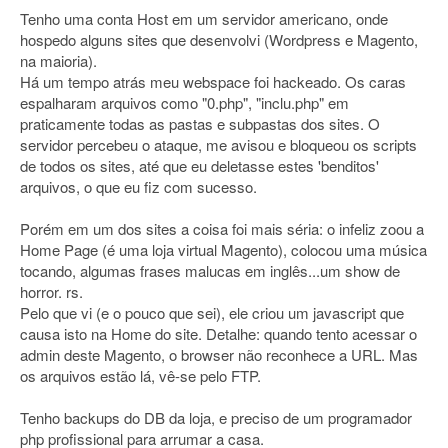
Tenho uma conta Host em um servidor americano, onde
hospedo alguns sites que desenvolvi (Wordpress e Magento,
na maioria).
Há um tempo atrás meu webspace foi hackeado. Os caras
espalharam arquivos como "0.php", "inclu.php" em
praticamente todas as pastas e subpastas dos sites. O
servidor percebeu o ataque, me avisou e bloqueou os scripts
de todos os sites, até que eu deletasse estes 'benditos'
arquivos, o que eu fiz com sucesso.
Porém em um dos sites a coisa foi mais séria: o infeliz zoou a
Home Page (é uma loja virtual Magento), colocou uma música
tocando, algumas frases malucas em inglês...um show de
horror. rs.
Pelo que vi (e o pouco que sei), ele criou um javascript que
causa isto na Home do site. Detalhe: quando tento acessar o
admin deste Magento, o browser não reconhece a URL. Mas
os arquivos estão lá, vê-se pelo FTP.
Tenho backups do DB da loja, e preciso de um programador
php profissional para arrumar a casa.