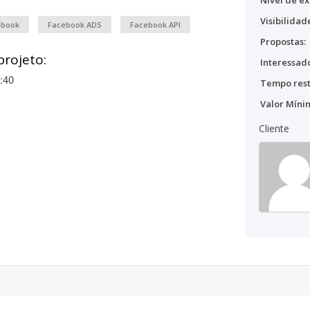
Nível de ex
Visibilidad
ebook
Facebook ADS
Facebook API
Propostas:
projeto:
Interessado
:40
Tempo rest
Valor Míni
Cliente