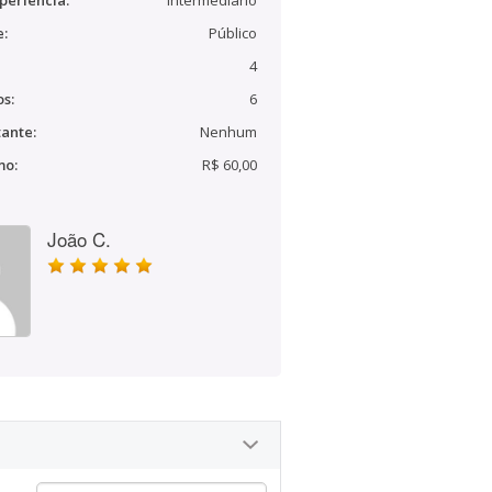
periência:
Intermediário
e:
Público
4
s:
6
ante:
Nenhum
mo:
R$ 60,00
João C.