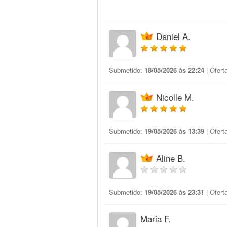
Daniel A.
Submetido:
18/05/2026 às 22:24
| Ofert
Nicolle M.
Submetido:
19/05/2026 às 13:39
| Ofert
Aline B.
Submetido:
19/05/2026 às 23:31
| Ofert
Maria F.