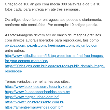
Criação de 100 artigos com média 300 palavras e de 5 a 10
fotos cada, para entrega em até três semanas.
Os artigos deverão ser entregues aos poucos e diariamente,
conforme são concluídos. Por exemplo: 10 artigos por dia.
As fotos/imagens devem ser de banco de imagens gratuitos
com direitos autorais liberados para reprodução, tais como
pixabay.com
,
pexels.com
,
freeimages.com
,
picjumbo.com
,
entre outros:
http://www.jeffbullas.com/15-top-websites-to-find-free-images-
for-your-content-marketing/
https://99designs.com.br/blog/resources/public-domain-image-
resources/
Temas variados, semelhantes aos sites:
https://www.buzzfeed.com/?country=pt-br
https://www.fatosdesconhecidos.com.br/
https://www.megacurioso.com.br/
https://www.tudointeressante.com.br/
https://amenteemaravilhosa.com.br/