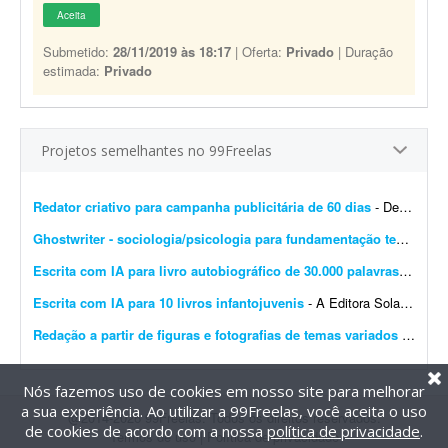
Aceita
Submetido:
28/11/2019 às 18:17
| Oferta:
Privado
| Duração
estimada:
Privado
Projetos semelhantes no 99Freelas
Redator criativo para campanha publicitária de 60 dias
- Desenvolver supervisão editorial, definição de objetivos, escrita de títulos e blocos de texto e definição do estilo de campanha para uma campanha publicit...
Ghostwriter - sociologia/psicologia para fundamentação teórica
- I
Escrita com IA para livro autobiográfico de 30.000 palavras
- A Edit
Escrita com IA para 10 livros infantojuvenis
- A Editora Solano busca um profissional especializado em Inteligência Artificial e escrita criativa para desenvolver 10 livros completos, com aproximadamente 10 mil palavras cada, utilizando f...
Redação a partir de figuras e fotografias de temas variados
- Preciso de redação a partir de figuras, desenhos e fotografias sobre os mais variados assuntos, incluindo temas bíblicos. O freelancer deve transformar cada imagem em um texto ...
Nós fazemos uso de cookies em nosso site para melhorar
a sua experiência. Ao utilizar a 99Freelas, você aceita o uso
@2014-2026 99Freelas. Todos os direitos reservados.
de cookies de acordo com a nossa
política de privacidade
.
Termos de uso
|
Política de privacidade