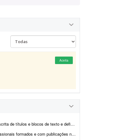
Aceita
e definição do estilo de campanha para uma campanha publicit...
 assunto. Enviar portfólio (somente sobre esse tema). - A produç&a...