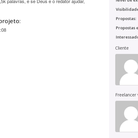
Nível de ex
k palavras, e se Deus e o redator ajudar,
Visibilidad
Propostas:
projeto:
Propostas e
:08
Interessado
Cliente
Freelancer