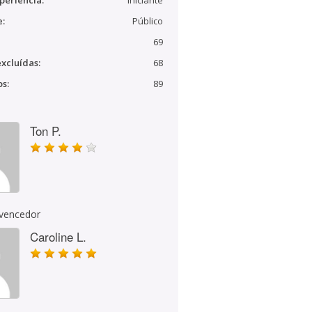
periência:
Iniciante
e:
Público
69
xcluídas:
68
s:
89
Ton P.
 vencedor
Caroline L.