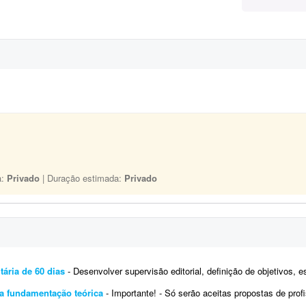
a:
Privado
| Duração estimada:
Privado
tária de 60 dias
- Desenvolver supervisão editorial, definição de objetivos, escrita de títulos e blocos de texto 
ra fundamentação teórica
- Importante! - Só serão aceitas propostas de profissionais formados e com publicações no