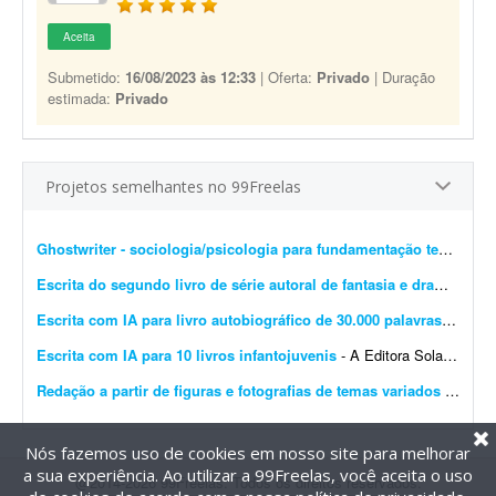
Aceita
Submetido:
16/08/2023 às 12:33
| Oferta:
Privado
| Duração
estimada:
Privado
Projetos semelhantes no 99Freelas
Ghostwriter - sociologia/psicologia para fundamentação teórica
- I
Escrita do segundo livro de série autoral de fantasia e drama
- Esto
Escrita com IA para livro autobiográfico de 30.000 palavras
- A Edit
Escrita com IA para 10 livros infantojuvenis
- A Editora Solano busca um profissional especializado em Inteligência Artificial e escrita criativa para desenvolver 10 livros completos, com aproximadamente 10 mil palavras cada, utilizando f...
Redação a partir de figuras e fotografias de temas variados
- Preciso de redação a partir de figuras, desenhos e fotografias sobre os mais variados assuntos, incluindo temas bíblicos. O freelancer deve transformar cada imagem em um texto ...
Nós fazemos uso de cookies em nosso site para melhorar
a sua experiência. Ao utilizar a 99Freelas, você aceita o uso
@2014-2026 99Freelas. Todos os direitos reservados.