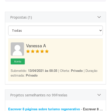
Propostas (1)
Vanessa A
Aceita
Submetido:
13/04/2021 às 00:35
| Oferta:
Privado
| Duração
estimada:
Privado
Projetos semelhantes no 99Freelas
Escrever 8 páginas sobre turismo regenerativo
- Escrever 8 páginas sobre turismo regenerativo. Mais informações: mande mensagem para informar seu preço. O texto deve abordar a origem e a construção te&...