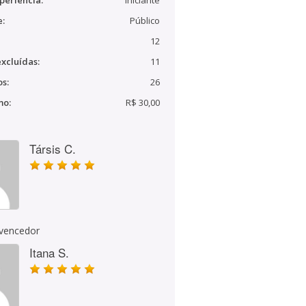
periência:
Iniciante
e:
Público
12
xcluídas:
11
s:
26
mo:
R$ 30,00
Társis C.
 vencedor
Itana S.