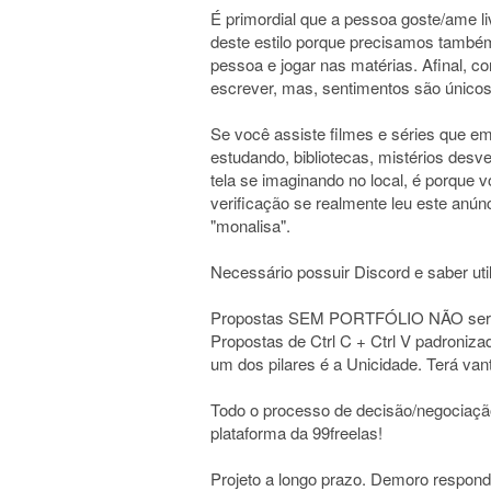
É primordial que a pessoa goste/ame liv
deste estilo porque precisamos tamb
pessoa e jogar nas matérias. Afinal, 
escrever, mas, sentimentos são único
Se você assiste filmes e séries que 
estudando, bibliotecas, mistérios desve
tela se imaginando no local, é porque 
verificação se realmente leu este anúnci
"monalisa".
Necessário possuir Discord e saber utili
Propostas SEM PORTFÓLIO NÃO serã
Propostas de Ctrl C + Ctrl V padroniz
um dos pilares é a Unicidade. Terá van
Todo o processo de decisão/negocia
plataforma da 99freelas!
Projeto a longo prazo. Demoro respo