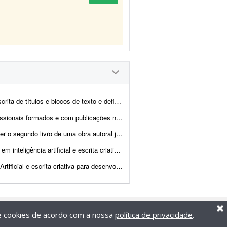
e definição do estilo de campanha para uma campanha publicit...
 assunto. Enviar portfólio (somente sobre esse tema). - A produç&a...
ada. O projeto será uma continuação direta do primeiro livro, mantendo ...
esenvolver 1 livro de memórias e reflexões, com aproximadamente 30.000 p...
s completos, com aproximadamente 10 mil palavras cada, utilizando f...
de cookies de acordo com a nossa
política de privacidade
.