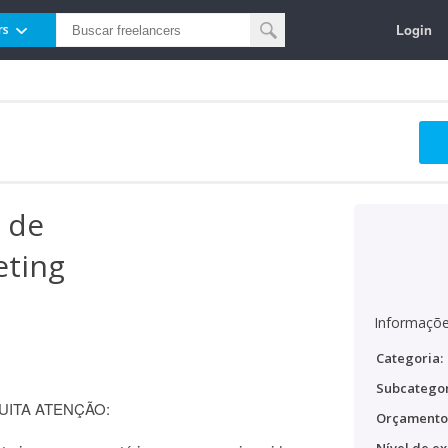
Login
rs
 de
eting
Informaçõe
Categoria:
Subcategor
 MUITA ATENÇÃO:
Orçamento