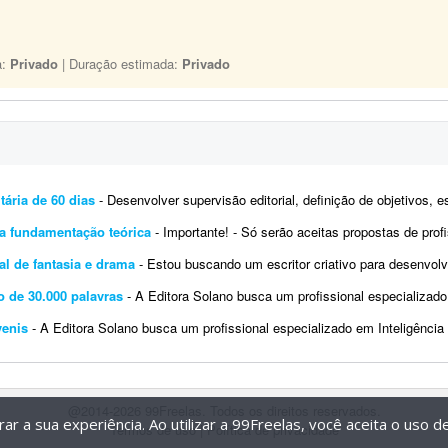
a:
Privado
| Duração estimada:
Privado
tária de 60 dias
- Desenvolver supervisão editorial, definição de objetivos, escrita de títulos e blocos de texto 
ra fundamentação teórica
- Importante! - Só serão aceitas propostas de profissionais formados e com publicações no
al de fantasia e drama
- Estou buscando um escritor criativo para desenvolver o segundo livro de uma obra autoral já inici
o de 30.000 palavras
- A Editora Solano busca um profissional especializado em inteligência artificial e escrita criativa para d
venis
- A Editora Solano busca um profissional especializado em Inteligência Artificial e escrita criativa para desenvolver 10 livro
@2014-2026 99Freelas. Todos os direitos reservados.
r a sua experiência. Ao utilizar a 99Freelas, você aceita o uso 
Termos de uso
|
Política de privacidade