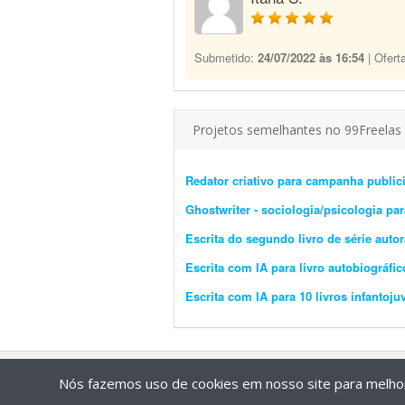
Submetido:
24/07/2022 às 16:54
| Ofert
Projetos semelhantes no 99Freelas
Redator criativo para campanha publici
Ghostwriter - sociologia/psicologia pa
Escrita do segundo livro de série autor
Escrita com IA para livro autobiográfic
Escrita com IA para 10 livros infantoju
Nós fazemos uso de cookies em nosso site para melhora