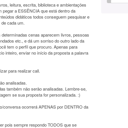
ros, leitura, escrita, biblioteca e ambientações
ém pegar a ESSÊNCIA que está dentro da
conteúdos didáticos todos conseguem pesquisar e
s de cada um.
em determinadas cenas aparecem livros, pessoas
ndados etc., e dá um sorriso do outro lado da
você tem o perfil que procuro. Apenas para
o inteiro, enviar no início da proposta a palavra
zar para realizar call.
o analisadas.
adas também não serão analisadas. Lembre-se,
tagem se sua proposta for personalizada. :)
ção/conversa ocorrerá APENAS por DENTRO da
nder pois sempre respondo TODOS que se