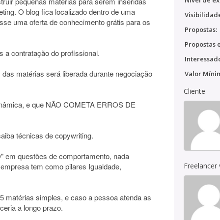
Nível de ex
truir pequenas matérias para serem inseridas
ting. O blog fica localizado dentro de uma
Visibilidad
osse uma oferta de conhecimento grátis para os
Propostas:
Propostas e
s a contratação do profissional.
Interessado
s das matérias será liberada durante negociação
Valor Míni
Cliente
a dinâmica, e que NÃO COMETA ERROS DE
iba técnicas de copywriting.
" em questões de comportamento, nada
 empresa tem como pilares Igualdade,
Freelancer
5 matérias simples, e caso a pessoa atenda as
ceria a longo prazo.