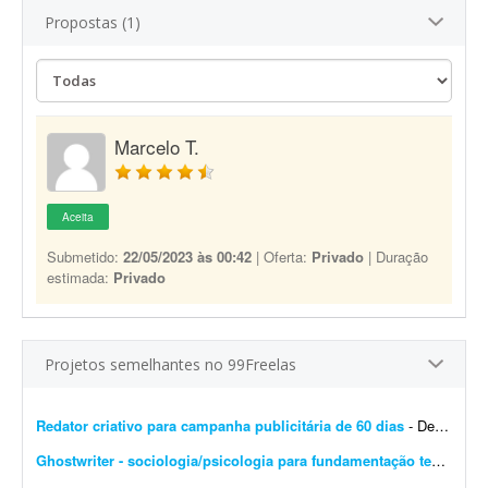
Propostas (1)
Marcelo T.
Aceita
Submetido:
22/05/2023 às 00:42
| Oferta:
Privado
| Duração
estimada:
Privado
Projetos semelhantes no 99Freelas
Redator criativo para campanha publicitária de 60 dias
- Desenvolver supervisão editorial, definição de objetivos, escrita de títulos e blocos de texto e definição do estilo de campanha para uma campanha publicit...
Ghostwriter - sociologia/psicologia para fundamentação teórica
- I