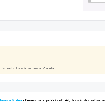
a:
Privado
| Duração estimada:
Privado
tária de 60 dias
- Desenvolver supervisão editorial, definição de objetivos, escrita de títulos e blocos de texto 