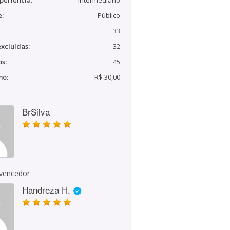
periência:
Intermediário
e:
Público
33
xcluídas:
32
s:
45
mo:
R$ 30,00
BrSilva
 vencedor
Handreza H.