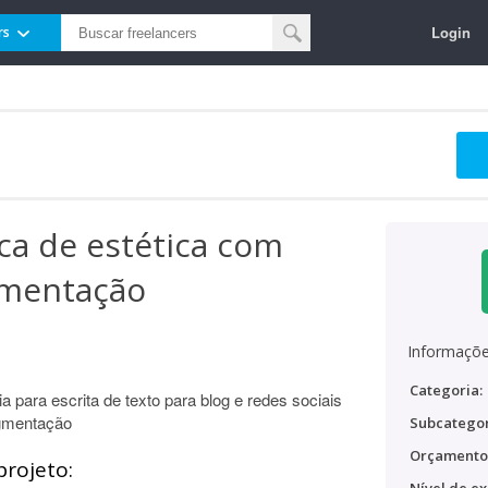
Login
rs
ica de estética com
gmentação
Informaçõe
Categoria:
 para escrita de texto para blog e redes sociais
igmentação
Subcategor
Orçamento
projeto: