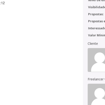
Nível de ex
:12
Visibilidad
Propostas:
Propostas e
Interessado
Valor Míni
Cliente
Freelancer