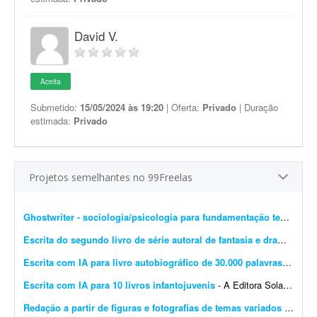
David V.
Aceita
Submetido:
15/05/2024 às 19:20
| Oferta:
Privado
| Duração
estimada:
Privado
Projetos semelhantes no 99Freelas
Ghostwriter - sociologia/psicologia para fundamentação teórica
- I
Escrita do segundo livro de série autoral de fantasia e drama
- Esto
Escrita com IA para livro autobiográfico de 30.000 palavras
- A Edit
Escrita com IA para 10 livros infantojuvenis
- A Editora Solano busca um profissional especializado em Inteligência Artificial e escrita criativa para desenvolver 10 livros completos, com aproximadamente 10 mil palavras cada, utilizando f...
Redação a partir de figuras e fotografias de temas variados
- Preciso de redação a partir de figuras, desenhos e fotografias sobre os mais variados assuntos, incluindo temas bíblicos. O freelancer deve transformar cada imagem em um texto ...