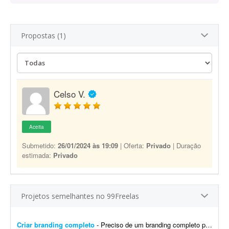
Propostas (1)
Celso V.
Aceita
Submetido:
26/01/2024 às 19:09
| Oferta:
Privado
| Duração
estimada:
Privado
Projetos semelhantes no 99Freelas
Criar branding completo
- Preciso de um branding completo para minha marca. Já existe uma base, mas é completamente genérica e provavelmente terei problemas com direitos autorais no futuro. Nome da mar...