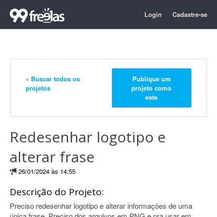
Login
Cadastre-se
« Buscar todos os
Publique um
projetos
projeto como
este
Redesenhar logotipo e
alterar frase
26/01/2024 às 14:55
Descrição do Projeto:
Preciso redesenhar logotipo e alterar informações de uma
única frase. Preciso dos arquivos em PNG e pra usar em