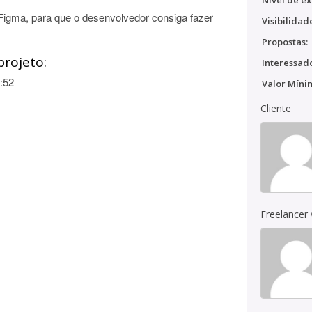
Nível de ex
 Figma, para que o desenvolvedor consiga fazer
Visibilidad
Propostas:
projeto:
Interessado
:52
Valor Míni
Cliente
Freelancer