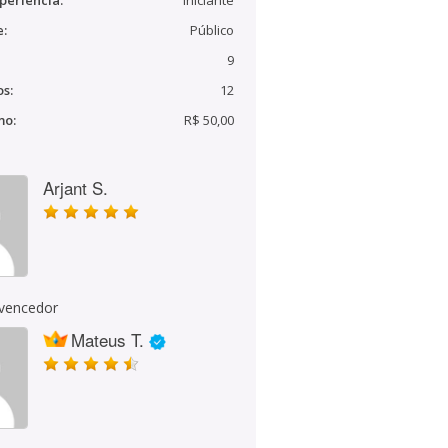
periência:
Iniciante
e:
Público
9
s:
12
mo:
R$ 50,00
Arjant S.
 vencedor
Mateus T.