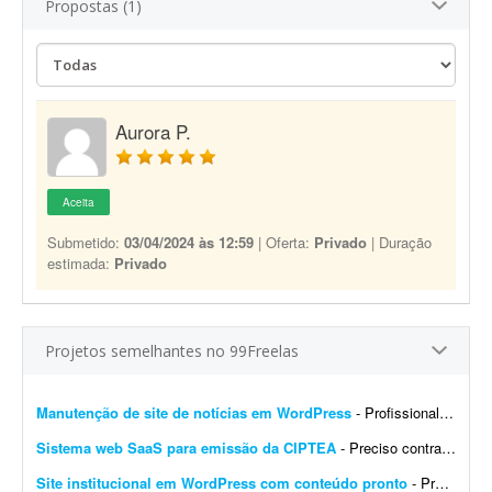
Propostas (1)
Aurora P.
Aceita
Submetido:
03/04/2024 às 12:59
| Oferta:
Privado
| Duração
estimada:
Privado
Projetos semelhantes no 99Freelas
Manutenção de site de notícias em WordPress
- Profissional para realizar manutenção, configuração de automações, melhoria visual e atualização de site de notícias em WordPress. At...
Sistema web SaaS para emissão da CIPTEA
- Preciso contratar um desenvolvedor ou equipe para criar um sistema web (SaaS multi-tenant) voltado para a emissão digital da CIPTEA (Carteira de Identificação da Pessoa com Tra...
Site institucional em WordPress com conteúdo pronto
- Preciso de um desenvolvedor WordPress para criar um site institucional simples, de aproximadamente 5 páginas (Home). - O projeto é cultural (Cuidadores da Memória - Encontro R...