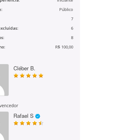
periência:
Iniciante
e:
Público
7
xcluídas:
6
s:
8
mo:
R$ 100,00
Cléber B.
 vencedor
Rafael S