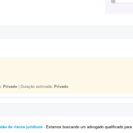
a:
Privado
| Duração estimada:
Privado
tão de riscos jurídicos
- Estamos buscando um advogado qualificado para ser responsável pela análise jurídica completa da e