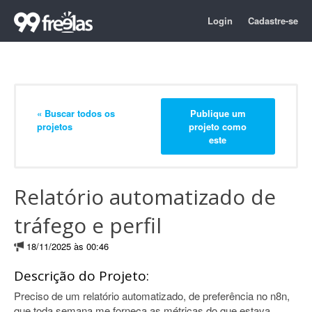
Login
Cadastre-se
« Buscar todos os
Publique um
projetos
projeto como
este
Relatório automatizado de
tráfego e perfil
18/11/2025 às 00:46
Descrição do Projeto:
Preciso de um relatório automatizado, de preferência no n8n,
que toda semana me forneça as métricas do que estava