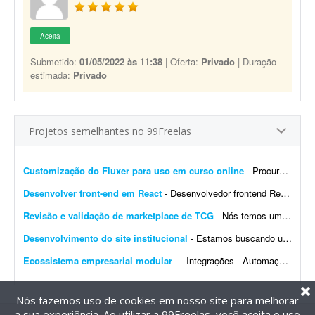
Aceita
Submetido:
01/05/2022 às 11:38
| Oferta:
Privado
| Duração
estimada:
Privado
Projetos semelhantes no 99Freelas
Customização do Fluxer para uso em curso online
- Procuro desenvolvedor para fazer algumas customizações na API do Fluxer (fluxer.app) para uso em um curso online. A ideia é manter praticamente toda a estrutura atual da plata...
Desenvolver front-end em React
- Desenvolvedor frontend React com Tailwind CSS. Experiência na integração de APIs REST e autenticação por token (AWS Cognito é diferencial). O design j&aacut...
Revisão e validação de marketplace de TCG
- Nós temos um site de marketplace de TCG (trading card game) chamado Capital Collectibles e gostaria de um programador front-end e back-end para nos ajudar a revisar a estrutura e validar a p...
Desenvolvimento do site institucional
- Estamos buscando um web designer/desenvolvedor para criar o novo site institucional da BonaFruta Sorvetes. Nossa principal referência de experiência, qualidade visual, navegaç&a...
Ecossistema empresarial modular
- - Integrações - Automações - Configuração de servidor - Criação de ferramentas Exemplo de trabalho: Configuração de VPS, scrap...
Nós fazemos uso de cookies em nosso site para melhorar
a sua experiência. Ao utilizar a 99Freelas, você aceita o uso