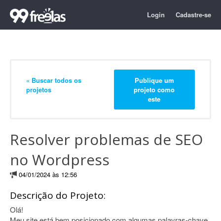
Login
Cadastre-se
« Buscar todos os
Publique um
projetos
projeto como
este
Resolver problemas de SEO
no Wordpress
04/01/2024 às 12:56
Descrição do Projeto:
Olá!
Meu site está bem posicionado com algumas palavras-chave.