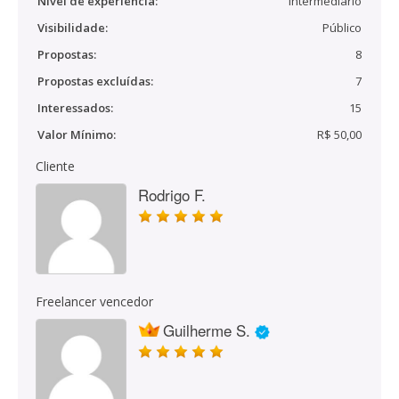
Nível de experiência:
Intermediário
Visibilidade:
Público
Propostas:
8
Propostas excluídas:
7
Interessados:
15
Valor Mínimo:
R$ 50,00
Cliente
Rodrigo F.
Freelancer vencedor
Guilherme S.