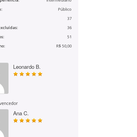
periência:
Intermediário
e:
Público
37
xcluídas:
36
s:
51
mo:
R$ 50,00
Leonardo B.
 vencedor
Ana C.