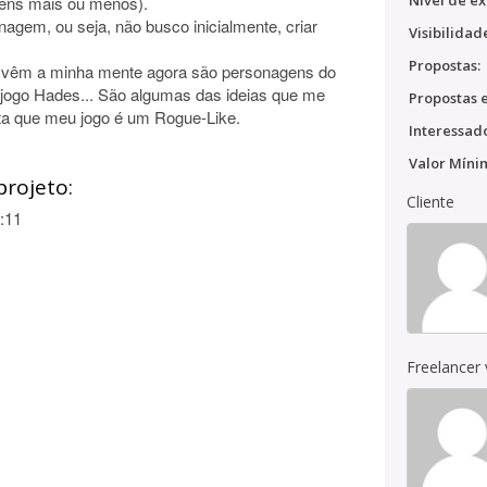
Nível de ex
gens mais ou menos).
agem, ou seja, não busco inicialmente, criar
Visibilidad
Propostas:
e vêm a minha mente agora são personagens do
jogo Hades... São algumas das ideias que me
Propostas e
ta que meu jogo é um Rogue-Like.
Interessado
Valor Míni
projeto:
Cliente
:11
Freelancer