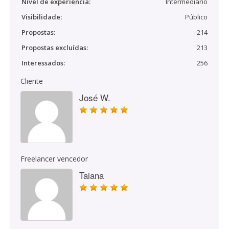
Nível de experiência:
Intermediário
Visibilidade:
Público
Propostas:
214
Propostas excluídas:
213
Interessados:
256
Cliente
José W.
Freelancer vencedor
Taiana