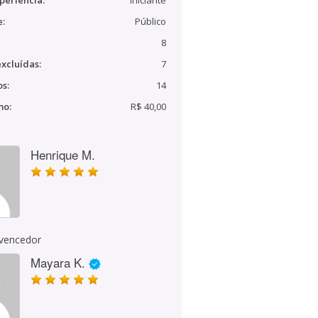
periência:
Iniciante
e:
Público
8
xcluídas:
7
s:
14
mo:
R$ 40,00
Henrique M.
 vencedor
Mayara K.