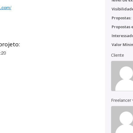
Nível de ex
a.com/
Visibilidad
Propostas:
Propostas e
Interessado
projeto:
Valor Míni
:20
Cliente
Freelancer