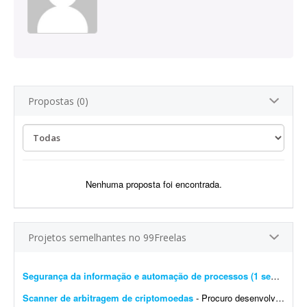
Propostas (0)
Nenhuma proposta foi encontrada.
Projetos semelhantes no 99Freelas
Segurança da informação e automação de processos (1 semana)
- 
Scanner de arbitragem de criptomoedas
- Procuro desenvolvedor full stack para criar uma plataforma profissional e scanner de arbitragem de criptomoedas, semelhante às principais soluções internacionais do mercado, po...