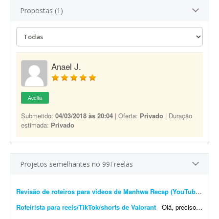
Propostas (1)
Anael J.
Aceita
Submetido:
04/03/2018 às 20:04
| Oferta:
Privado
| Duração
estimada:
Privado
Projetos semelhantes no 99Freelas
Revisão de roteiros para vídeos de Manhwa Recap (YouTube)
- Revi
Roteirista para reels/TikTok/shorts de Valorant
- Olá, preciso de um roteirista para vídeos curtos do jogo Valorant. Quero expandir a criação do canal iBrunowski - Valorant e, para isso, preciso de ajuda para escrever ...