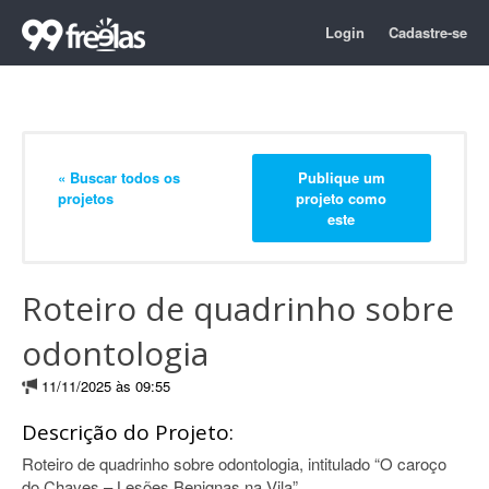
Login
Cadastre-se
« Buscar todos os
Publique um
projetos
projeto como
este
Roteiro de quadrinho sobre
odontologia
11/11/2025 às 09:55
Descrição do Projeto:
Roteiro de quadrinho sobre odontologia, intitulado “O caroço
do Chaves – Lesões Benignas na Vila”.