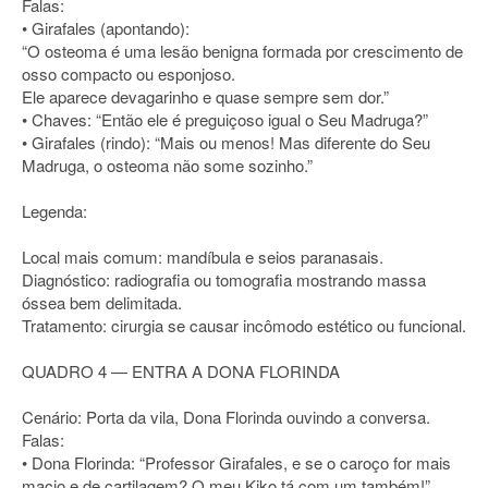
Falas:
• Girafales (apontando):
“O osteoma é uma lesão benigna formada por crescimento de
osso compacto ou esponjoso.
Ele aparece devagarinho e quase sempre sem dor.”
• Chaves: “Então ele é preguiçoso igual o Seu Madruga?”
• Girafales (rindo): “Mais ou menos! Mas diferente do Seu
Madruga, o osteoma não some sozinho.”
Legenda:
Local mais comum: mandíbula e seios paranasais.
Diagnóstico: radiografia ou tomografia mostrando massa
óssea bem delimitada.
Tratamento: cirurgia se causar incômodo estético ou funcional.
QUADRO 4 — ENTRA A DONA FLORINDA
Cenário: Porta da vila, Dona Florinda ouvindo a conversa.
Falas:
• Dona Florinda: “Professor Girafales, e se o caroço for mais
macio e de cartilagem? O meu Kiko tá com um também!”