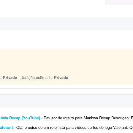
a:
Privado
| Duração estimada:
Privado
anhwa Recap (YouTube)
- Revisor de roteiro para Manhwa Recap Descrição: Estou procurando freelancers para revisar roteiro
Valorant
- Olá, preciso de um roteirista para vídeos curtos do jogo Valorant. Quero expandir a criação do canal iBrunow