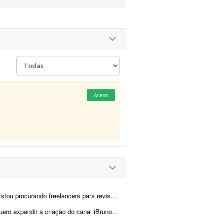
Aceita
s de vídeos de Manhwa Recap. O trabalho será revisar o roteiro j&aacu...
ski - Valorant e, para isso, preciso de ajuda para escrever ...