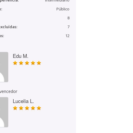
periência:
Intermediário
e:
Público
8
xcluídas:
7
s:
12
Edu M.
 vencedor
Lucelia L.