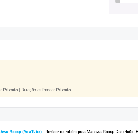
a:
Privado
| Duração estimada:
Privado
anhwa Recap (YouTube)
- Revisor de roteiro para Manhwa Recap Descrição: Estou procurando freelancers para revisar roteiro