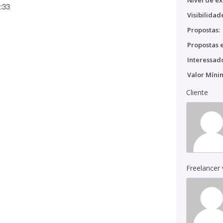
Nível de ex
:33
Visibilidad
Propostas:
Propostas e
Interessado
Valor Míni
Cliente
Freelancer