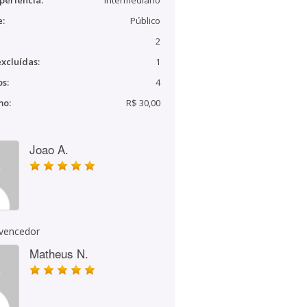
periência:
Intermediário
e:
Público
2
xcluídas:
1
s:
4
mo:
R$ 30,00
Joao A.
 vencedor
Matheus N.