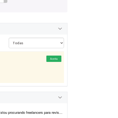
Aceita
s de vídeos de Manhwa Recap. O trabalho será revisar o roteiro j&aacu...