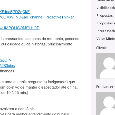
Nível de ex
Visibilidad
eKF4da5j7DZqCkE
Propostas:
t_h6QMWFNU&ab_channel=ProactiveThinker
Propostas e
nel=UMPOUCOMELHOR
Interessado
s interessantes, assuntos do momento, podendo
Valor Míni
curiosidade ou de histórias, principalmente
Cliente
nSpOP-
%B3cios
finanças.
 uma ou mais pergunta(s) intrigante(s) que
om objetivo de manter o espectador até o final.
Freelancer
 de 10 à 15 min.)
 envolvem a econômia
ples para melhor entendimento do público.