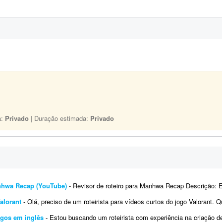
a:
Privado
| Duração estimada:
Privado
anhwa Recap (YouTube)
- Revisor de roteiro para Manhwa Recap Descrição: Estou procurando freelancers para revisar roteiro
Valorant
- Olá, preciso de um roteirista para vídeos curtos do jogo Valorant. Quero expandir a criação do canal iBrunow
ngos em inglês
- Estou buscando um roteirista com experiência na criação de roteiros para vídeos longos, no estilo doc