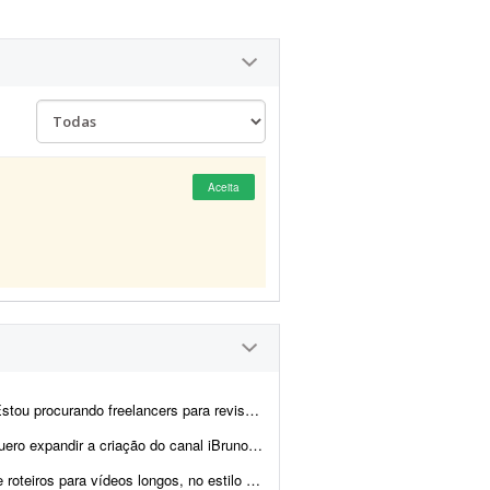
Aceita
s de vídeos de Manhwa Recap. O trabalho será revisar o roteiro j&aacu...
ski - Valorant e, para isso, preciso de ajuda para escrever ...
umental, que aborde assuntos como crimes reais, histórias assu...