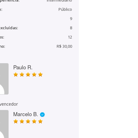
periência:
Intermediário
e:
Público
9
xcluídas:
8
s:
12
mo:
R$ 30,00
Paulo R.
 vencedor
Marcelo B.