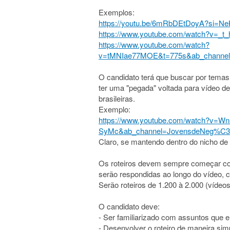
Exemplos:
https://youtu.be/6mRbDEtDoyA?si=N
https://www.youtube.com/watch?v=_
https://www.youtube.com/watch?
v=tMNIae77MOE&t=775s&ab_chan
O candidato terá que buscar por tema
ter uma "pegada" voltada para vídeo de 
brasileiras.
Exemplo:
https://www.youtube.com/watch?v=W
SyMc&ab_channel=JovensdeNeg%C3
Claro, se mantendo dentro do nicho de 
Os roteiros devem sempre começar com
serão respondidas ao longo do vídeo, c
Serão roteiros de 1.200 à 2.000 (vídeos
O candidato deve:
- Ser familiarizado com assuntos que
- Desenvolver o roteiro de maneira sim