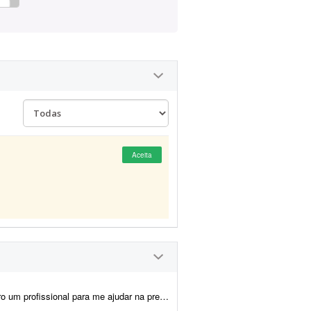
Aceita
 artes, montagem dos produtos e criação das imagens para e-commerce e an&uacu...