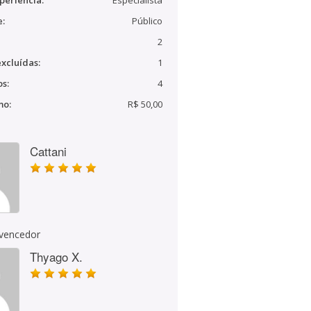
periência:
Especialista
e:
Público
2
xcluídas:
1
s:
4
mo:
R$ 50,00
Cattani
 vencedor
Thyago X.