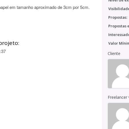
Nível de ex
e papel em tamanho aproximado de 3cm por 5cm.
Visibilidad
Propostas:
Propostas e
Interessado
projeto:
Valor Míni
:37
Cliente
Freelancer