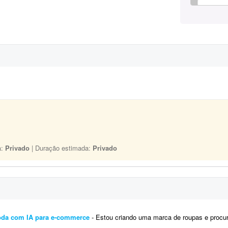
a:
Privado
| Duração estimada:
Privado
oda com IA para e-commerce
- Estou criando uma marca de roupas e procuro um profissional para me ajudar na preparação das